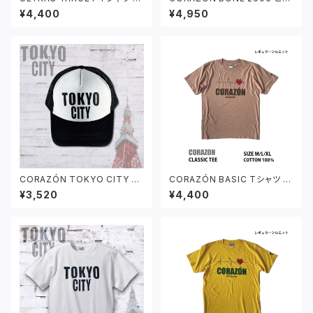
ルー
グシルエット Tシャツ ブラック
¥4,400
¥4,950
CORAZÓN TOKYO CITY ロ
CORAZÓN BASIC Tシャツ ダ
ゴ メッシュCAP ブラック/ホワイ
スティピンク
¥3,520
¥4,400
ト