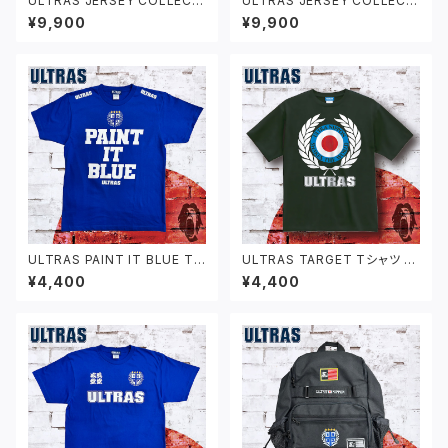
ULTRAS JERSEY COLLECTI
ULTRAS JERSEY COLLECTI
ON 1993
ON 2025
¥9,900
¥9,900
ULTRAS PAINT IT BLUE Tシ
ULTRAS TARGET Tシャツ ブ
ャツ ブルー
ラック
¥4,400
¥4,400