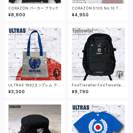
CORAZÓN パーカー ブラック
CORAZÓN D10S No.10 Tシ
ャツ ダスティピンク
¥8,800
¥4,950
ULTRAS 1992エンブレム クリ
FooTraveller FooTraveller
アバッグ
×KANGOL バッグパック ブ
¥3,300
¥9,790
ラック