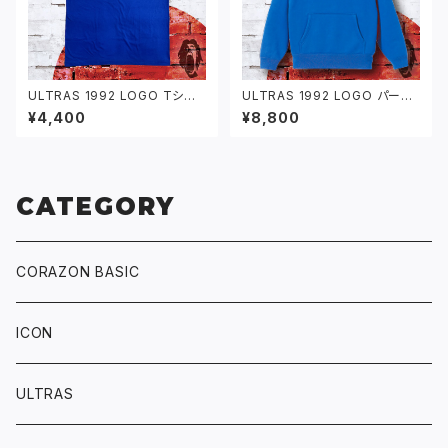
ULTRAS 1992 LOGO Tシャ
ULTRAS 1992 LOGO パーカ
ツ ブルー
ブルー
¥4,400
¥8,800
CATEGORY
CORAZON BASIC
ICON
ULTRAS